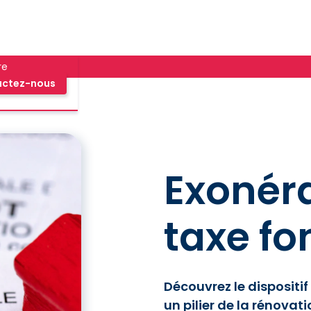
re
actez-nous
Exonér
taxe fo
Découvrez le dispositif
un pilier de la rénovat