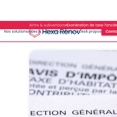
Aides & subventions
Exonération de taxe fonciè
Nos solutions
Aides & subventions
Ressources
À propos
Cont