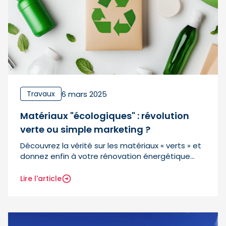
6 mars 2025
Travaux
Matériaux "écologiques" : révolution
verte ou simple marketing ?
Découvrez la vérité sur les matériaux « verts » et
donnez enfin à votre rénovation énergétique
toute son efficacité, sans tomber dans le
greenwashing.
Lire l'article